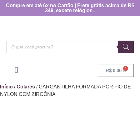
Compre em até 6x no Cartão | Frete grátis acima de R$
349, exceto relógios..
R$
0,00
OUTRAS CATEGORIAS
[TABELA DE MEDIDAS]
Início
/
Colares
/ GARGANTILHA FORMADA POR FIO DE
NYLON COM ZIRCÔNIA