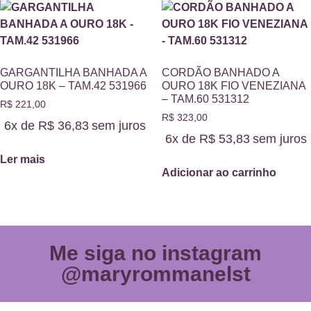
GARGANTILHA BANHADA A
CORDÃO BANHADO A
OURO 18K – TAM.42 531966
OURO 18K FIO VENEZIANA
– TAM.60 531312
R$
221,00
R$
323,00
6x de
R$
36,83
sem juros
6x de
R$
53,83
sem juros
Ler mais
Adicionar ao carrinho
Me siga no instagram
@maryrommanelst