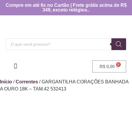
Compre em até 6x no Cartão | Frete grátis acima de R$
349, exceto relógios..
R$
0,00
OUTRAS CATEGORIAS
[TABELA DE MEDIDAS]
Início
/
Correntes
/ GARGANTILHA CORAÇÕES BANHADA
A OURO 18K – TAM.42 532413