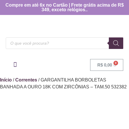
Compre em até 6x no Cartão | Frete grátis acima de R$
349, exceto relógios..
R$
0,00
OUTRAS CATEGORIAS
[TABELA DE MEDIDAS]
Início
/
Correntes
/ GARGANTILHA BORBOLETAS
BANHADA A OURO 18K COM ZIRCÔNIAS – TAM.50 532382