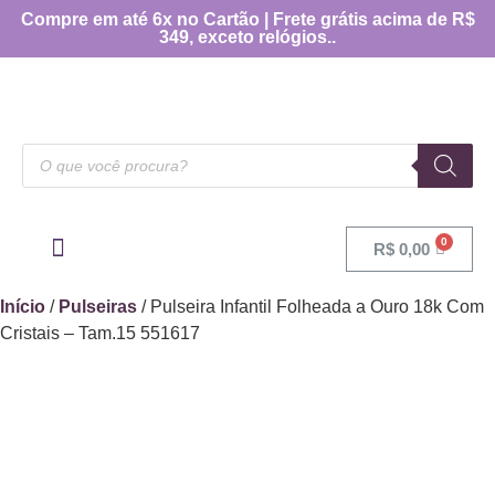
Compre em até 6x no Cartão | Frete grátis acima de R$
349, exceto relógios..
R$
0,00
OUTRAS CATEGORIAS
[TABELA DE MEDIDAS]
Início
/
Pulseiras
/ Pulseira Infantil Folheada a Ouro 18k Com
Cristais – Tam.15 551617