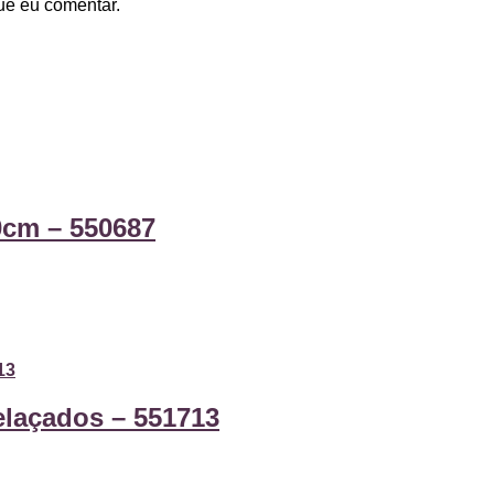
ue eu comentar.
0cm – 550687
laçados – 551713