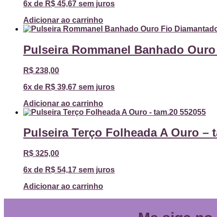
6x de
R$
45,67
sem juros
Adicionar ao carrinho
Pulseira Rommanel Banhado Ouro 
R$
238,00
6x de
R$
39,67
sem juros
Adicionar ao carrinho
Pulseira Terço Folheada A Ouro – 
R$
325,00
6x de
R$
54,17
sem juros
Adicionar ao carrinho