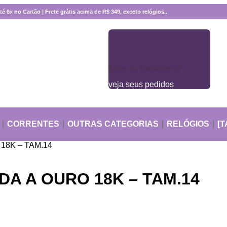
 6x no Cartão | Frete grátis acima de R$ 349, exceto relógios..
Entre ou Cadastre-se
veja seus pedidos
CORRENTES
OUTRAS CATEGORIAS
RELÓGIOS
[T
18K – TAM.14
DA A OURO 18K – TAM.14