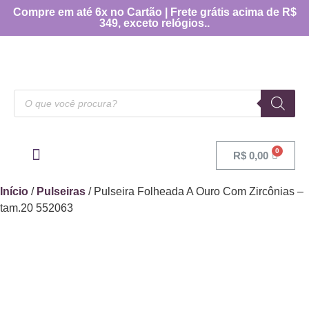
Compre em até 6x no Cartão | Frete grátis acima de R$
349, exceto relógios..
R$
0,00
OUTRAS CATEGORIAS
[TABELA DE MEDIDAS]
Início
/
Pulseiras
/ Pulseira Folheada A Ouro Com Zircônias –
tam.20 552063