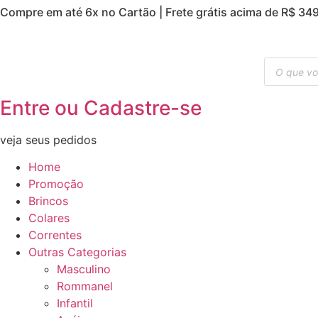
Compre em até 6x no Cartão | Frete grátis acima de R$ 349,
Ir
para
o
Pesquisar
conteúdo
produtos
Entre ou Cadastre-se
veja seus pedidos
Home
Promoção
Brincos
Colares
Correntes
Outras Categorias
Masculino
Rommanel
Infantil