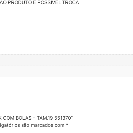
AO PRODUTO É POSSÌVEL TROCA
8K COM BOLAS – TAM.19 551370”
igatórios são marcados com
*