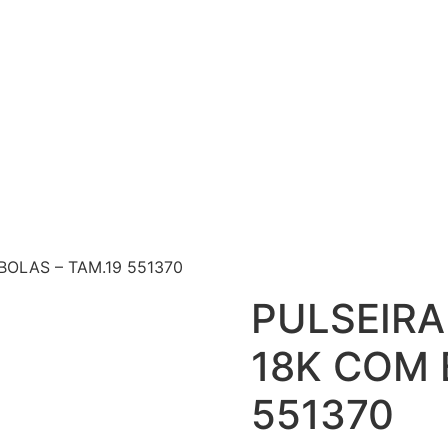
OLAS – TAM.19 551370
PULSEIR
18K COM 
551370