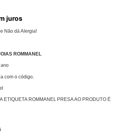
m juros
e Não dá Alergia!
JOIAS ROMMANEL
1 ano
ça com o código.
el
A ETIQUETA ROMMANEL PRESA AO PRODUTO É
A