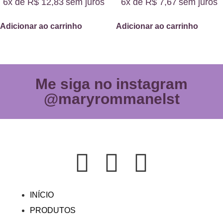
6x de
R$
12,83
sem juros
6x de
R$
7,67
sem juros
Adicionar ao carrinho
Adicionar ao carrinho
Me siga no instagram
@maryrommanelst
INÍCIO
PRODUTOS