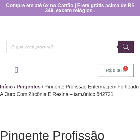
Compre em até 6x no Cartão | Frete grátis acima de R$
349, exceto relógios..
R$
0,00
OUTRAS CATEGORIAS
[TABELA DE MEDIDAS]
Início
/
Pingentes
/ Pingente Profissão Enfermagem Folheado
A Ouro Com Zircônia E Resina – tam.único 542721
Pingente Profissão