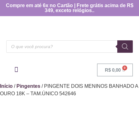
Compre em até 6x no Cartão | Frete grátis acima de R$
349, exceto relógios..
R$
0,00
OUTRAS CATEGORIAS
[TABELA DE MEDIDAS]
Início
/
Pingentes
/ PINGENTE DOIS MENINOS BANHADO A
OURO 18K – TAM.ÚNICO 542646