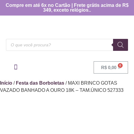
Compre em até 6x no Cartão | Frete grátis acima de R$
349, exceto relógios..
R$
0,00
OUTRAS CATEGORIAS
[TABELA DE MEDIDAS]
Início
/
Festa das Borboletas
/ MAXI BRINCO GOTAS
VAZADO BANHADO A OURO 18K – TAM.ÚNICO 527333