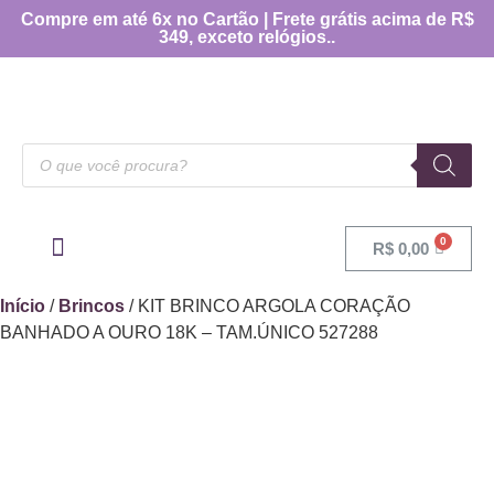
Compre em até 6x no Cartão | Frete grátis acima de R$
349, exceto relógios..
R$
0,00
OUTRAS CATEGORIAS
[TABELA DE MEDIDAS]
Início
/
Brincos
/ KIT BRINCO ARGOLA CORAÇÃO
BANHADO A OURO 18K – TAM.ÚNICO 527288