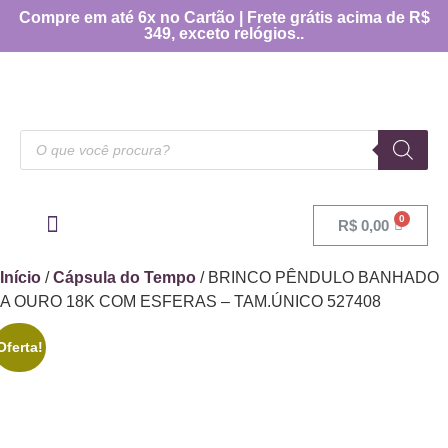
Compre em até 6x no Cartão | Frete grátis acima de R$
349, exceto relógios..
R$
0,00
OUTRAS CATEGORIAS
[TABELA DE MEDIDAS]
Início
/
Cápsula do Tempo
/ BRINCO PÊNDULO BANHADO
A OURO 18K COM ESFERAS – TAM.ÚNICO 527408
Oferta!