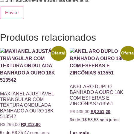
Sim, adicione-me à sua lista de e-mails.
Produtos relacionados
Oferta!
Oferta
ANEL ARO DUPLO
BANHADO A OURO 18K
MAXI ANEL AJUSTÁVEL
COM ESFERAS E
TRIANGULAR COM
ZIRCÔNIAS 513551
TEXTURA ONDULADA
BANHADO A OURO 18K
R$
439,00
R$
351,20
513542
6x de
R$
58,53
sem juros
R$
266,00
R$
212,80
6x de
R$
35,47
sem juros
Ler mais