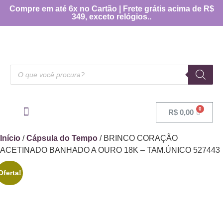
Compre em até 6x no Cartão | Frete grátis acima de R$
349, exceto relógios..
R$
0,00
OUTRAS CATEGORIAS
[TABELA DE MEDIDAS]
Início
/
Cápsula do Tempo
/ BRINCO CORAÇÃO
ACETINADO BANHADO A OURO 18K – TAM.ÚNICO 527443
Oferta!