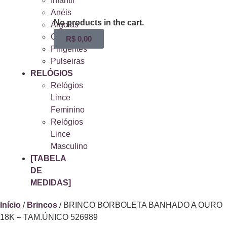
Infantil
Anéis
No products in the cart.
Argolas
Choker
R$
0,00
Pingentes
Pulseiras
RELÓGIOS
Relógios
Lince
Feminino
Relógios
Lince
Masculino
[TABELA
DE
MEDIDAS]
Início
/
Brincos
/ BRINCO BORBOLETA BANHADO A OURO
18K – TAM.ÚNICO 526989