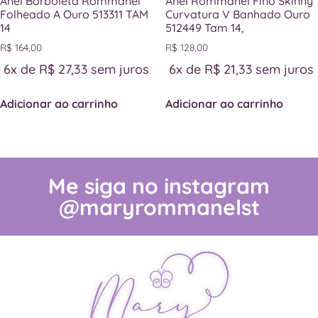
Anel Borboleta Rommanel
Anel Rommanel Fino Skinny
Folheado A Ouro 513311 TAM
Curvatura V Banhado Ouro
14
512449 Tam 14,
R$
164,00
R$
128,00
6x de
R$
27,33
sem juros
6x de
R$
21,33
sem juros
Adicionar ao carrinho
Adicionar ao carrinho
Me siga no instagram
@maryrommanelst