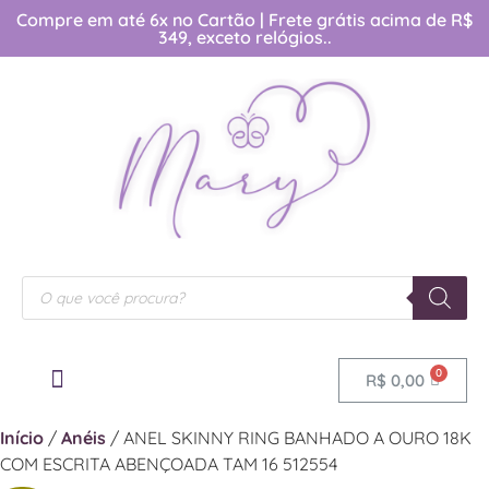
Compre em até 6x no Cartão | Frete grátis acima de R$
349, exceto relógios..
R$
0,00
OUTRAS CATEGORIAS
[TABELA DE MEDIDAS]
Início
/
Anéis
/ ANEL SKINNY RING BANHADO A OURO 18K
COM ESCRITA ABENÇOADA TAM 16 512554